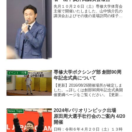
先月１０月２６日（土）専修大学体育会
主催で開催いたしました、山中慎介氏の
講演会およびその後の道場訪問の様子で
す。
専修大学ボクシング部 創部90周
イベント・行事
年記念式典について
【更新】2016/08/26開催場所が確定しま
した。→詳しくは創部90周年記念式典開
催要綱ページをご覧ください。【更新】
2016/03/01宿泊施設および予約について
追記しました。【更新】2015/10/13開催
日時決定、開催要項に追記しま...
2024年パリオリンピック出場
News Topix
原田周大選手壮行会のご案内 4/20
開催
日時：令和６年４月２０日（土）１３時