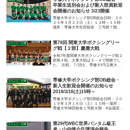
卒業生送別会および新入部員歓迎
会開催のお知らせ 3/23開催
専修大学ボクシング部OB総会日時：２０
２４年３月２３日（土）１３時～１５時
場所：専修大学生田校舎 三号館７階
蒼翼の間卒業生送別会および新入部員歓
迎会日時：２０２４年３月２３日（土）
１５時～１７時場所：専修大学生田校
第78回 関東大学ボクシングリー
イベント・行事
舎 三号館７階 蒼翼の間...
グ戦【２部】慶應大戦
令和7年度関東大学ボクシングリーグ戦２
部第４戦、大東大戦は３－４で惜敗でし
た。 次戦、７/19土、専修大VS立教大、2
部3部入れ替え戦となります。頑張ります
ので応援宜しくお願い致します。
専修大学ボクシング部OB総会・
イベント・行事
新入生歓迎会開催のお知らせ
2019/3/16(土)15時～
専修大学ボクシング部OB総会日時：２０
１９年３月１６日（土）１５時～場所：
専修大学神田校舎１号館８階 A会議室新
入生歓迎会 卒業生送別会日時：２０１
９年３月１６日（土）１６時～場所：専
修大学神田校舎１号館８階 A会議室
第29代WBC世界バンタム級王
イベント・行事
者・山中慎介氏講演会報告