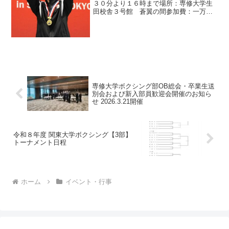
３０分より１６時まで場所：専修大学生
田校舎３号館 蒼翼の間参加費：一万円
ご参加くださいますよう、よろしくお願
い致します。参加ご希望の方は、下記の
フォームよりお申込み願います。
専修大学ボクシング部OB総会・卒業生送
別会および新入部員歓迎会開催のお知ら
せ 2026.3.21開催
令和８年度 関東大学ボクシング【3部】
トーナメント日程
ホーム
イベント・行事