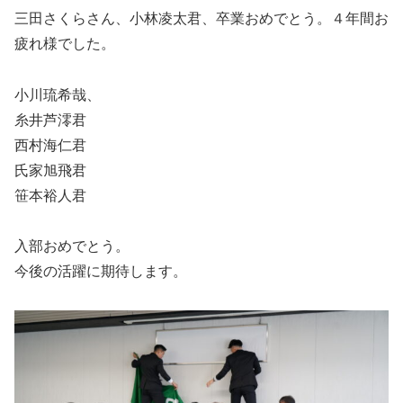
三田さくらさん、小林凌太君、卒業おめでとう。４年間お
疲れ様でした。
小川琉希哉、
糸井芦澪君
西村海仁君
氏家旭飛君
笹本裕人君
入部おめでとう。
今後の活躍に期待します。